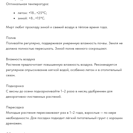
Оптимальная температура:
летом: +18…+25°C;
зимой: +8…+15°C.
Мирт любит прохладу зимой и свежий воздух в тёплое время года.
Полив
Поливайте регулярно, поддерживая умеренную влажность почвы. Земля не
должна полностью пересыхать. Зимой полив немного сокращают.
Влажность воздуха
Растение предпочитает повышенную влажность воздуха. Рекомендуется
регулярное опрыскивание мягкой водой, особенно летом и в отопительный
сезон.
Подкормка
С весны до осени подкармливайте 1–2 раза в месяц удобрением для
декоративно-лиственных растений.
Пересадка
Молодые растения пересаживают раз в 1–2 года, взрослые — по мере
необходимости. Для посадки подходит лёгкий питательный грунт с хорошим
дренажем.