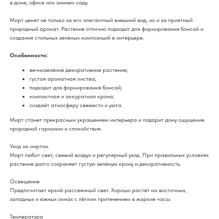
в доме, офисе или зимнем саду.
Мирт ценят не только за его элегантный внешний вид, но и за приятный
природный аромат. Растение отлично подходит для формирования бонсай и
создания стильных зелёных композиций в интерьере.
Особенности:
вечнозелёное декоративное растение;
густая ароматная листва;
подходит для формирования бонсай;
компактная и аккуратная крона;
создаёт атмосферу свежести и уюта.
Мирт станет прекрасным украшением интерьера и подарит дому ощущение
природной гармонии и спокойствия.
Уход за миртом
Мирт любит свет, свежий воздух и регулярный уход. При правильных условиях
растение долго сохраняет густую зелёную крону и декоративность.
Освещение
Предпочитает яркий рассеянный свет. Хорошо растёт на восточных,
западных и южных окнах с лёгким притенением в жаркие часы.
Температура