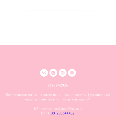
©2021-2026
Все представленные на сайте цены и акции носят информационный
характер и не являются публичной офертой.
ИП Костырина Дарья Юрьевна
ИНН:
381258644402
.