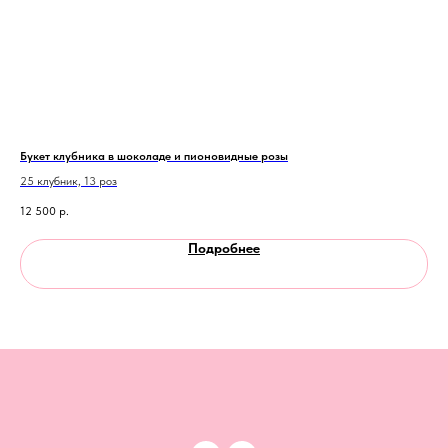
Букет клубника в шоколаде и пионовидные розы
Клу
25 клубник, 13 роз
От 
12 500
р.
7 0
Подробнее