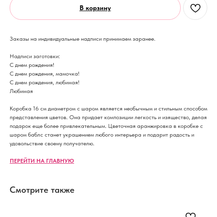
В корзину
Заказы на индивидуальные надписи принимаем заранее.
Надписи заготовки:
С днем рождения!
С днем рождения, мамочка!
С днем рождения, любимая!
Любимая
Коробка 16 см диаметром с шаром является необычным и стильным способом
представления цветов. Она придает композиции легкость и изящество, делая
подарок еще более привлекательным. Цветочная аранжировка в коробке с
шаром баблс станет украшением любого интерьера и подарит радость и
удовольствие своему получателю.
ПЕРЕЙТИ НА ГЛАВНУЮ
Смотрите также