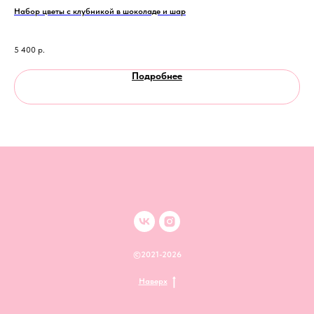
Набор цветы с клубникой в шоколаде и шар
Бук
25 
5 400
р.
12 
Подробнее
©2021-2026
Наверх