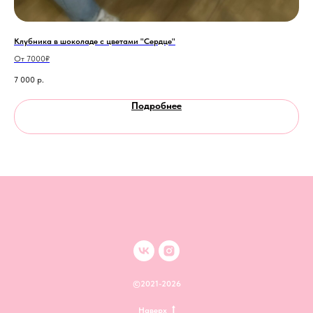
Клубника в шоколаде с цветами "Сердце"
Бук
От 7000₽
12 
7 000
р.
4 3
Подробнее
©2021-2026
Наверх