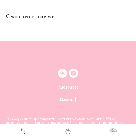
Смотрите также
©2021-2026
Наверх
*Instagram — принадлежит американской компании Meta,
которую признали экстремистской, запрещёна на территории
РФ.* *Meta — материнская компания Facebook, WhatsApp и
Instagram. Признана экстремистской и запрещена на
территории РФ.