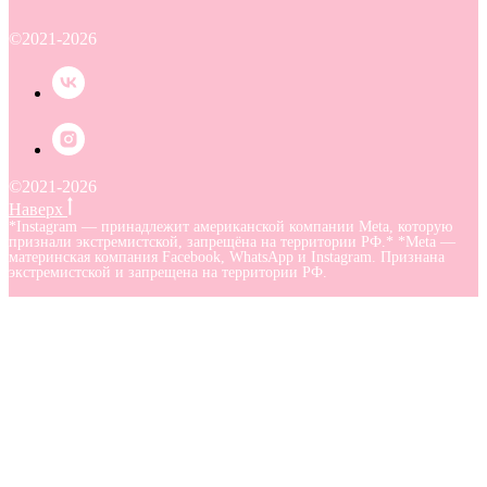
©2021-2026
©2021-2026
Наверх
*Instagram — принадлежит американской компании Meta, которую
признали экстремистской, запрещёна на территории РФ.* *Meta —
материнская компания Facebook, WhatsApp и Instagram. Признана
экстремистской и запрещена на территории РФ.