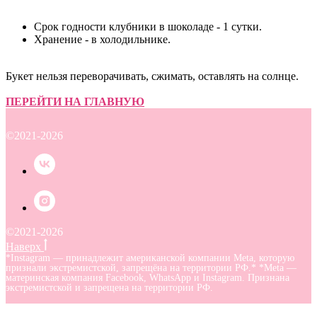
Срок годности клубники в шоколаде - 1 сутки.
Хранение - в холодильнике.
Букет нельзя переворачивать, сжимать, оставлять на солнце.
ПЕРЕЙТИ НА ГЛАВНУЮ
©2021-2026
©2021-2026
Наверх
*Instagram — принадлежит американской компании Meta, которую
признали экстремистской, запрещёна на территории РФ.* *Meta —
материнская компания Facebook, WhatsApp и Instagram. Признана
экстремистской и запрещена на территории РФ.