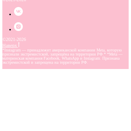
©2021-2026
Наверх
*Instagram — принадлежит американской компании Meta, которую
признали экстремистской, запрещёна на территории РФ.* *Meta —
материнская компания Facebook, WhatsApp и Instagram. Признана
экстремистской и запрещена на территории РФ.