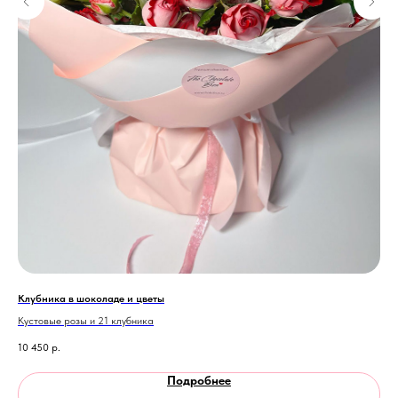
Клубника в шоколаде и цветы
Клу
Кустовые розы и 21 клубника
клу
10 450
р.
9 9
Подробнее