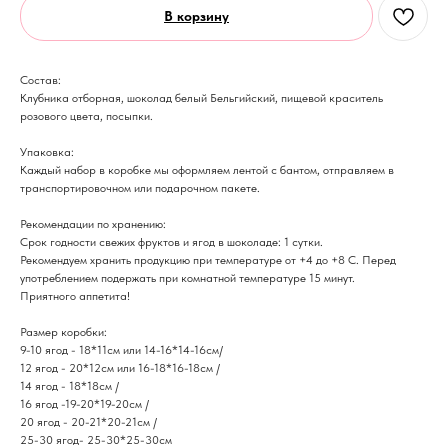
В корзину
Состав:
Клубника отборная, шоколад белый Бельгийский, пищевой краситель
розового цвета, посыпки.
Упаковка:
Каждый набор в коробке мы оформляем лентой с бантом, отправляем в
транспортировочном или подарочном пакете.
Рекомендации по хранению:
Срок годности свежих фруктов и ягод в шоколаде: 1 сутки.
Рекомендуем хранить продукцию при температуре от +4 до +8 С. Перед
употреблением подержать при комнатной температуре 15 минут.
​Приятного аппетита!
Размер коробки:
9-10 ягод - 18*11см или 14-16*14-16см/
12 ягод - 20*12см или 16-18*16-18см /
14 ягод - 18*18см /
16 ягод -19-20*19-20см /
20 ягод - 20-21*20-21см /
25-30 ягод- 25-30*25-30см