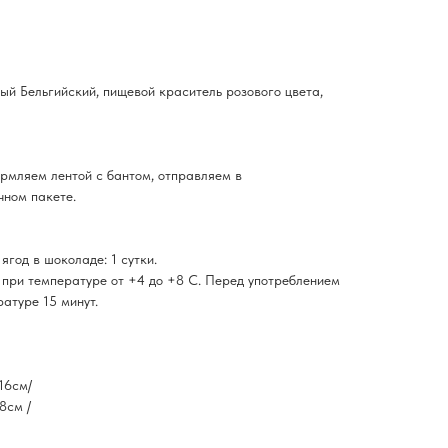
ый Бельгийский, пищевой краситель розового цвета,
рмляем лентой с бантом, отправляем в
чном пакете.
ягод в шоколаде: 1 сутки.
при температуре от +4 до +8 С. Перед употреблением
атуре 15 минут.
-16см/
8см /