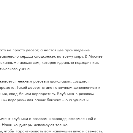
это не просто десерт, а настоящее произведение
 завоевало сердца сладкоежек по всему миру. В Москве
сканным лакомством, которое идеально подходит как
тического ужина.
акивается нежным розовым шоколадом, создавая
аромата. Такой десерт станет отличным дополнением к
ия, свадьбе или корпоративу. Клубника в розовом
ым подарком для ваших близких – она удивит и
мент клубники в розовом шоколаде, оформленной с
. Наши кондитеры используют только
, чтобы гарантировать вам наилучший вкус и свежесть.