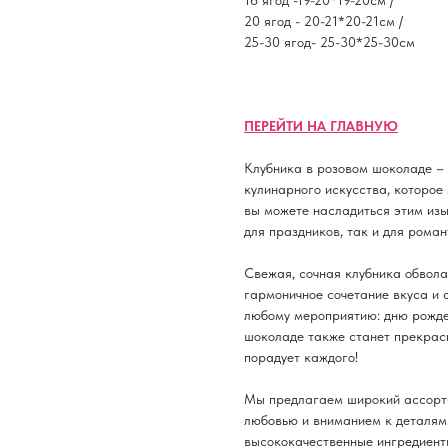
16 ягод -19-20*19-20см /
20 ягод - 20-21*20-21см /
25-30 ягод- 25-30*25-30см
ПЕРЕЙТИ НА ГЛАВНУЮ
Клубника в розовом шоколаде – 
кулинарного искусства, которое
вы можете насладиться этим изы
для праздников, так и для роман
Свежая, сочная клубника обвол
гармоничное сочетание вкуса и 
любому мероприятию: дню рожден
шоколаде также станет прекрасн
порадует каждого!
Мы предлагаем широкий ассорти
любовью и вниманием к деталям
высококачественные ингредиенты