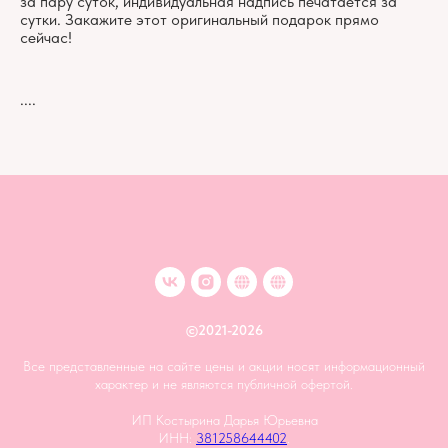
за пару суток, индивидуальная надпись печатается за
сутки. Закажите этот оригинальный подарок прямо
сейчас!
....
©2021-2026
Все представленные на сайте цены и акции носят информационный
характер и не являются публичной офертой.
ИП Костырина Дарья Юрьевна
ИНН:
381258644402
.