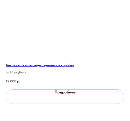
Клубника в шоколаде с цветами в коробке
Клу
от 16 клубник
цве
12 000
р.
9 9
Подробнее