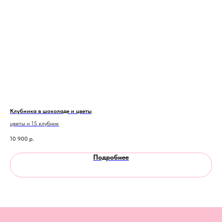
Клубника в шоколаде и цветы
Бук
цветы и 15 клубник
цве
10 900
р.
7 5
Подробнее